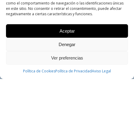
como el comportamiento de navegación o las identificaciones únicas
¿HABLAMOS?
en este sitio. No consentir o retirar el consentimiento, puede afectar
negativamente a ciertas características y funciones.
Primera Consulta Gratuita
Aceptar
Reservar Cita
Denegar
Ver preferencias
CONTACTAR
Política de Cookies
Política de Privacidad
PEDIR CITA
Aviso Legal