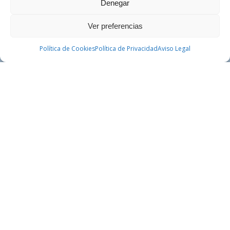
Denegar
Ver preferencias
CONTACTAR
Política de Cookies
Política de Privacidad
PEDIR CITA
Aviso Legal