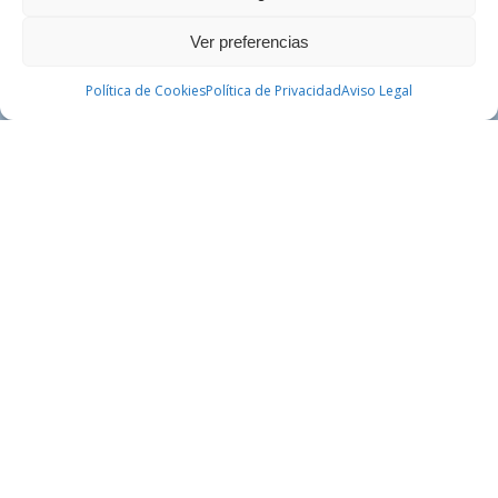
Ver preferencias
CONTACTAR
Política de Cookies
Política de Privacidad
PEDIR CITA
Aviso Legal