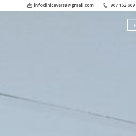
infoclinicaversa@gmail.com
967 152 669