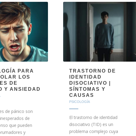
LOGÍA PARA
TRASTORNO DE
OLAR LOS
IDENTIDAD
ES DE
DISOCIATIVO |
O Y ANSIEDAD
SÍNTOMAS Y
CAUSAS
A
PSICOLOGÍA
es de pánico son
El trastorno de identidad
 inesperados de
disociativo (TID) es un
enso que pueden
problema complejo cuya
abrumadores y