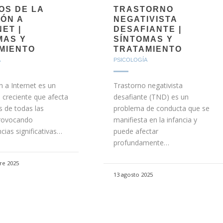
OS DE LA
TRASTORNO
IÓN A
NEGATIVISTA
ET |
DESAFIANTE |
MAS Y
SÍNTOMAS Y
MIENTO
TRATAMIENTO
A
PSICOLOGÍA
n a Internet es un
Trastorno negativista
creciente que afecta
desafiante (TND) es un
s de todas las
problema de conducta que se
rovocando
manifiesta en la infancia y
ias significativas…
puede afectar
profundamente…
re 2025
13 agosto 2025