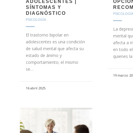
ADOLESCENTES |
OPCIO
SÍNTOMAS Y
RECOM
DIAGNÓSTICO
PSICOLOGÍ
PSICOLOGÍA
La depres
El trastorno bipolar en
mental que
adolescentes es una condición
afecta a 
de salud mental que afecta su
en todo e
estado de ánimo y
quienes l
comportamiento; el mismo
se…
19 marzo 20
16 abril 2025