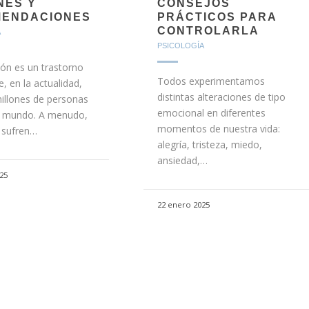
NES Y
CONSEJOS
ENDACIONES
PRÁCTICOS PARA
CONTROLARLA
A
PSICOLOGÍA
ión es un trastorno
Todos experimentamos
, en la actualidad,
distintas alteraciones de tipo
millones de personas
emocional en diferentes
l mundo. A menudo,
momentos de nuestra vida:
a sufren…
alegría, tristeza, miedo,
ansiedad,…
25
22 enero 2025