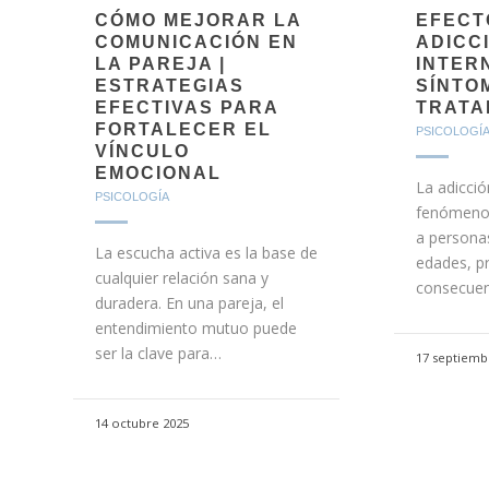
CÓMO MEJORAR LA
EFECT
COMUNICACIÓN EN
ADICC
LA PAREJA |
INTERN
ESTRATEGIAS
SÍNTO
EFECTIVAS PARA
TRATA
FORTALECER EL
PSICOLOGÍ
VÍNCULO
EMOCIONAL
La adicció
PSICOLOGÍA
fenómeno 
a persona
La escucha activa es la base de
edades, p
cualquier relación sana y
consecuenc
duradera. En una pareja, el
entendimiento mutuo puede
ser la clave para…
17 septiemb
14 octubre 2025