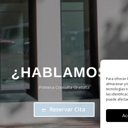
¿HABLAMOS?
Para ofrecer 
almacenar y/o
Primera Consulta Gratuita
tecnologías 
las identifica
puede afectar
Reservar Cita
Ac