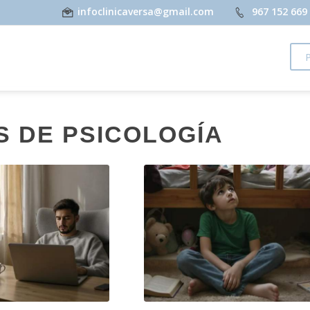
infoclinicaversa@gmail.com
967 152 669
S DE PSICOLOGÍA