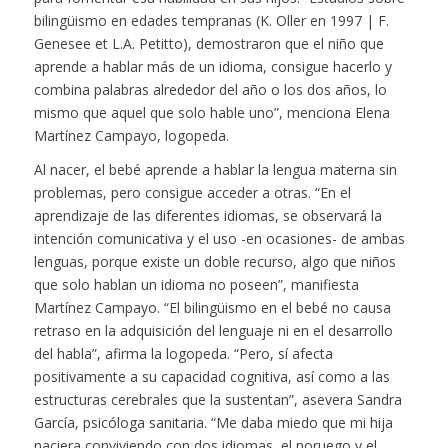
bilingüismo
en edades tempranas (K. Oller en 1997 | F.
Genesee et L.A. Petitto), demostraron que el niño que
aprende a hablar más de un idioma, consigue hacerlo y
combina palabras alrededor del año o los dos años, lo
mismo que aquel que solo hable uno”, menciona
Elena
Martínez Campayo
, logopeda.
Al nacer, el bebé aprende a hablar la lengua materna sin
problemas, pero consigue acceder a otras. “En el
aprendizaje de las diferentes idiomas, se observará la
intención comunicativa y el uso -en ocasiones- de ambas
lenguas, porque existe un doble recurso, algo que niños
que solo hablan un idioma no poseen”, manifiesta
Martínez Campayo. “El bilingüismo en el bebé no causa
retraso en la adquisición del lenguaje ni en el desarrollo
del habla”, afirma la logopeda. “Pero, sí afecta
positivamente a su capacidad cognitiva, así como a las
estructuras cerebrales que la sustentan”, asevera
Sandra
García, psicóloga sanitaria
.
“Me daba miedo que mi hija
naciera conviviendo con dos idiomas, el noruego y el