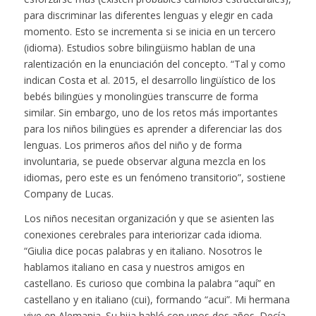
para discriminar las diferentes lenguas y elegir en cada
momento. Esto se incrementa si se inicia en un tercero
(idioma). Estudios sobre bilingüismo hablan de una
ralentización en la enunciación del concepto. “Tal y como
indican
Costa et al. 2015
, el desarrollo lingüístico de los
bebés bilingües y monolingües transcurre de forma
similar. Sin embargo, uno de los retos más importantes
para los niños bilingües es aprender a diferenciar las dos
lenguas. Los primeros años del niño y de forma
involuntaria, se puede observar alguna mezcla en los
idiomas, pero este es un fenómeno transitorio”, sostiene
Company de Lucas.
Los niños necesitan organización y que se asienten las
conexiones cerebrales para interiorizar cada idioma.
“Giulia dice pocas palabras y en italiano. Nosotros le
hablamos italiano en casa y nuestros amigos en
castellano. Es curioso que combina la palabra “aquí” en
castellano y en italiano (cui), formando “acui”. Mi hermana
vive en Alemania. Su hija habló con unos dos años. Decía