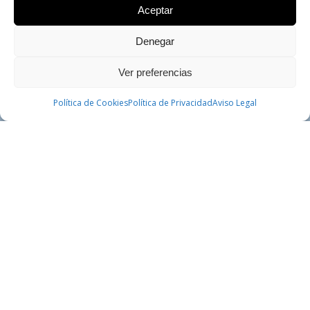
Aceptar
Denegar
Ver preferencias
CONTACTAR
Política de Cookies
Política de Privacidad
PEDIR CITA
Aviso Legal